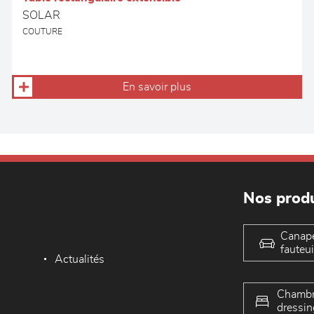
SOLAR
COUTURE
En savoir plus
Nos produ
Canap
fauteui
Actualités
Chambr
dressin