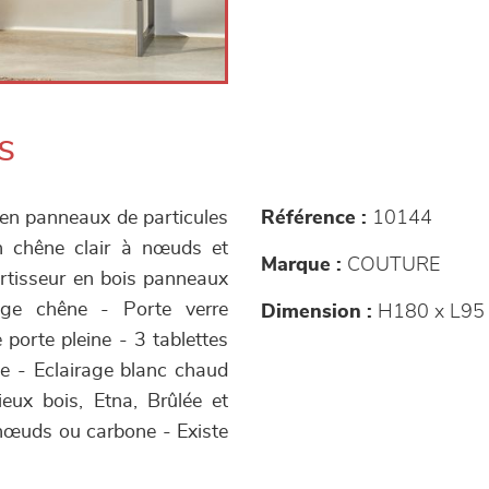
s
 en panneaux de particules
Référence :
10144
on chêne clair à nœuds et
Marque :
COUTURE
rtisseur en bois panneaux
cage chêne - Porte verre
Dimension :
H180 x L95 
 porte pleine - 3 tablettes
le - Eclairage blanc chaud
ieux bois, Etna, Brûlée et
à nœuds ou carbone - Existe