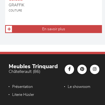
GRAFFIK
COUTURE
En savoir plus
Meubles Trinquard
Châtellerault (86)
Présentation
Le showroom
Literie Hüsler