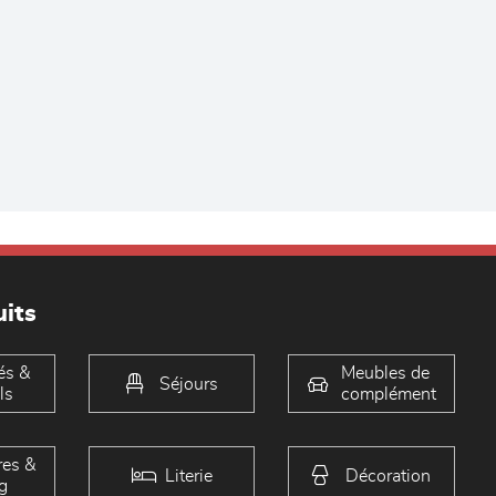
its
és &
Meubles de
Séjours
ls
complément
es &
Literie
Décoration
g