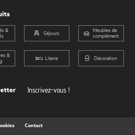
its
és &
Meubles de
Séjours
ls
complément
es &
Literie
Décoration
g
Inscrivez-vous !
etter
cookies
Contact