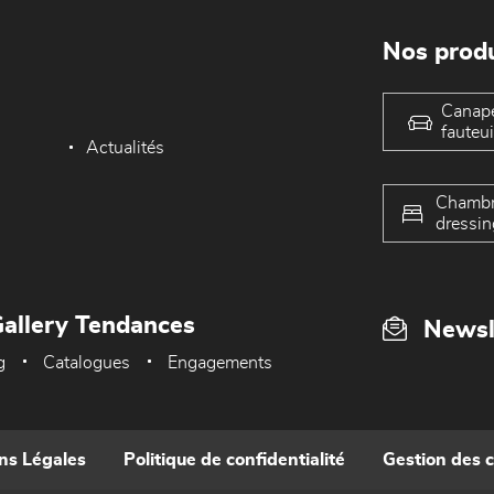
Nos produ
Canap
fauteui
Actualités
Chambr
dressin
allery Tendances
Newsl
g
Catalogues
Engagements
ns Légales
Politique de confidentialité
Gestion des 