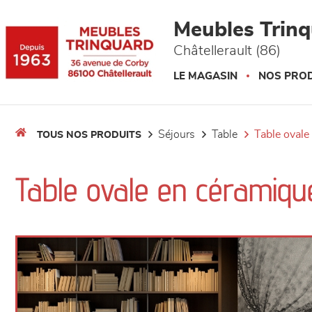
Panneau de gestion des cookies
Meubles Trin
Châtellerault (86)
LE MAGASIN
NOS PROD
séjours
table
table ovale
TOUS NOS PRODUITS
Table ovale en céramiqu