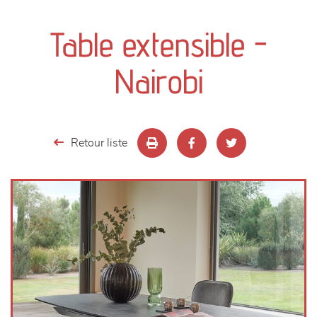
canapés et fauteuils
Table extensible -
séjours
Nairobi
meubles de complément
chambres et dressing
Retour liste
literie
décoration