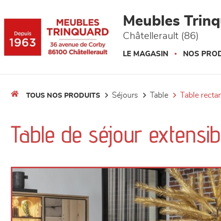
Panneau de gestion des cookies
Meubles Trin
Châtellerault (86)
LE MAGASIN
NOS PROD
séjours
table
table recta
TOUS NOS PRODUITS
Table de séjour extensi