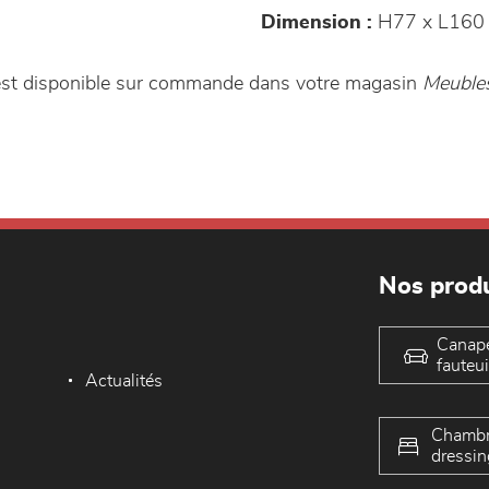
Dimension :
H77 x L160
 est disponible sur commande dans votre magasin
Meuble
Nos produ
Canap
fauteui
Actualités
Chambr
dressin