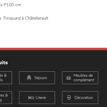
 x P100 cm
s Trinquard
à Châtellerault
its
és &
Meubles de
Séjours
ls
complément
es &
Literie
Décoration
g