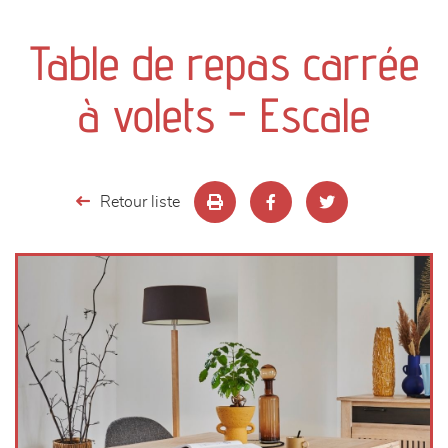
canapés et fauteuils
Table de repas carrée
séjours
à volets - Escale
meubles de complément
chambres et dressing
Retour liste
literie
décoration