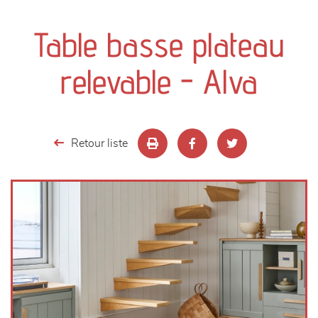
canapés et fauteuils
Table basse plateau
séjours
relevable - Alva
meubles de complément
chambres et dressing
Retour liste
literie
décoration