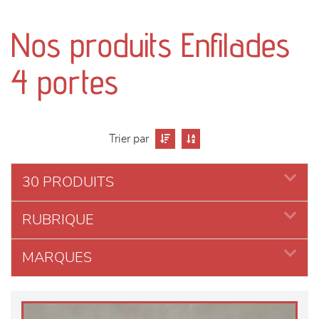
canapés et fauteuils
Nos produits Enfilades
séjours
4 portes
meubles de complément
chambres et dressing
Trier par
literie
30 PRODUITS
décoration
RUBRIQUE
MARQUES