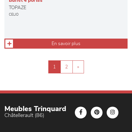
Buffet 4 portes
TOPAZE
CELIO
En savoir plus
1
2
»
Meubles Trinquard
Châtellerault (86)