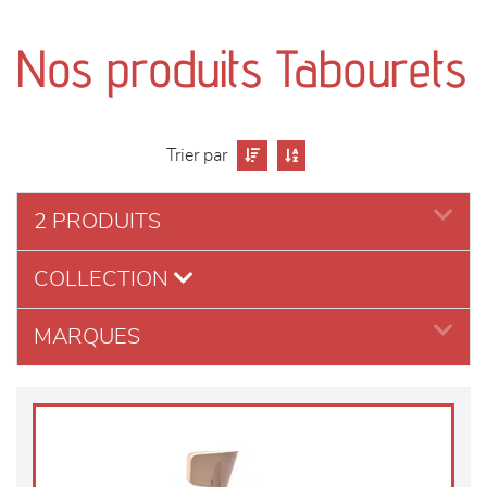
canapés et fauteuils
Nos produits Tabourets
séjours
meubles de complément
Trier par
chambres et dressing
2 PRODUITS
literie
COLLECTION
décoration
MARQUES