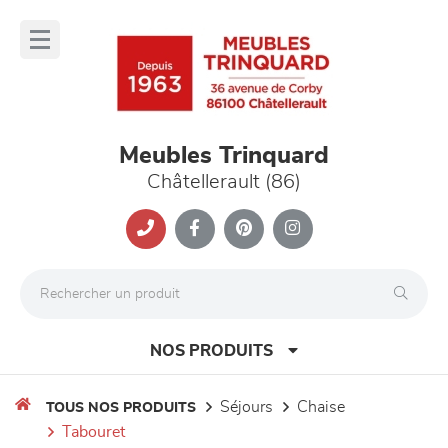
Panneau de gestion des cookies
lose
nu
Meubles Trinquard
Châtellerault (86)
NOS PRODUITS
séjours
chaise
TOUS NOS PRODUITS
tabouret