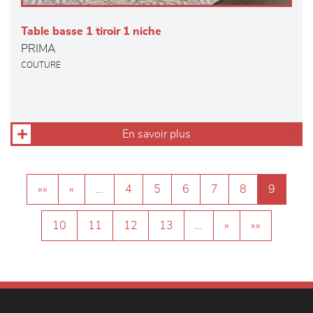
Table basse 1 tiroir 1 niche
PRIMA
COUTURE
En savoir plus
««
«
…
4
5
6
7
8
9
10
11
12
13
…
»
»»