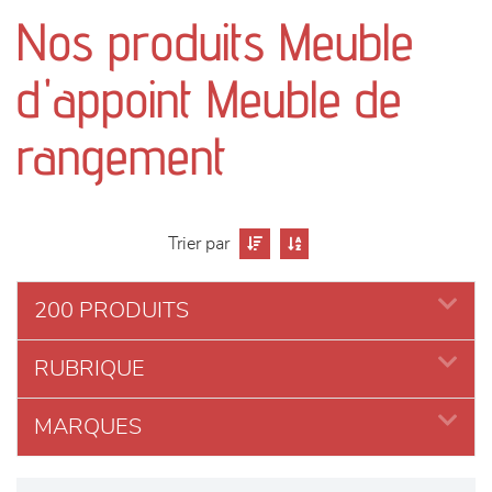
canapés et fauteuils
Nos produits Meuble
séjours
d'appoint Meuble de
meubles de complément
rangement
chambres et dressing
Trier par
literie
200 PRODUITS
décoration
RUBRIQUE
MARQUES