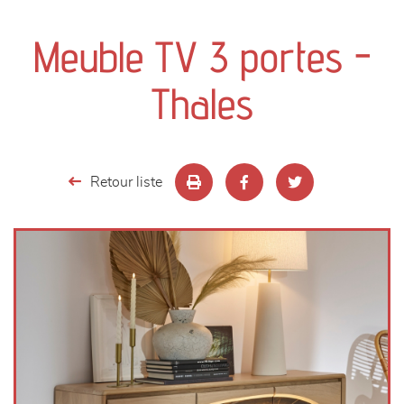
canapés et fauteuils
Meuble TV 3 portes -
séjours
Thales
meubles de complément
chambres et dressing
Retour liste
literie
décoration