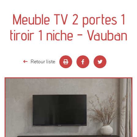
canapés et fauteuils
Meuble TV 2 portes 1
séjours
tiroir 1 niche - Vauban
meubles de complément
chambres et dressing
Retour liste
literie
décoration