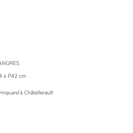
LANGRES
4 x P42 cm
rinquard
à Châtellerault