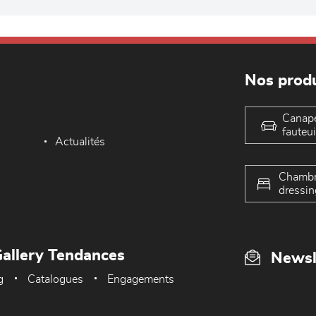
Nos produ
Canap
fauteui
Actualités
Chambr
dressin
allery Tendances
Newsl
g
Catalogues
Engagements