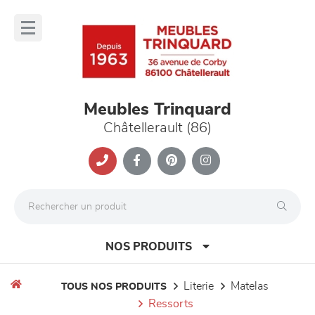
Panneau de gestion des cookies
lose
nu
Meubles Trinquard
Châtellerault (86)
NOS PRODUITS
literie
matelas
TOUS NOS PRODUITS
ressorts