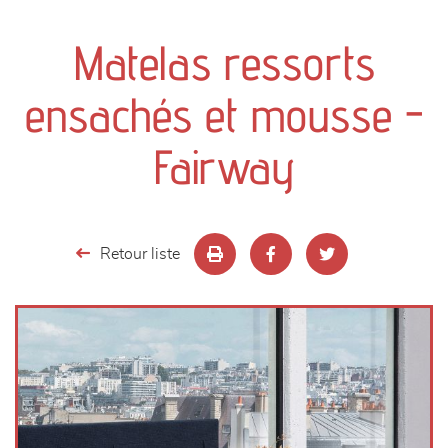
canapés et fauteuils
Matelas ressorts
séjours
ensachés et mousse -
meubles de complément
Fairway
chambres et dressing
literie
Retour liste
décoration