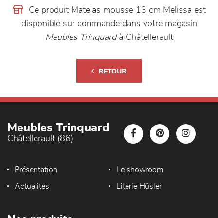
Ce produit Matelas mousse 13 cm Melissa est
disponible sur commande dans votre magasin
Meubles Trinquard
à Châtellerault
RETOUR
Meubles Trinquard
Châtellerault (86)
Présentation
Le showroom
Actualités
Literie Hüsler