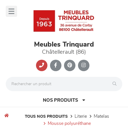
Panneau de gestion des cookies
lose
nu
Meubles Trinquard
Châtellerault (86)
NOS PRODUITS
literie
matelas
TOUS NOS PRODUITS
mousse polyuréthane