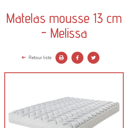
canapés et fauteuils
Matelas mousse 13 cm
séjours
- Melissa
meubles de complément
chambres et dressing
Retour liste
literie
décoration