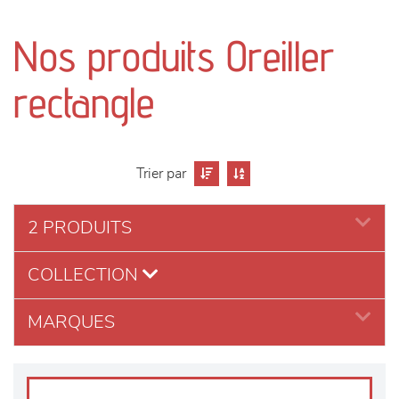
canapés et fauteuils
Nos produits Oreiller
séjours
rectangle
meubles de complément
chambres et dressing
Trier par
literie
2 PRODUITS
décoration
COLLECTION
MARQUES