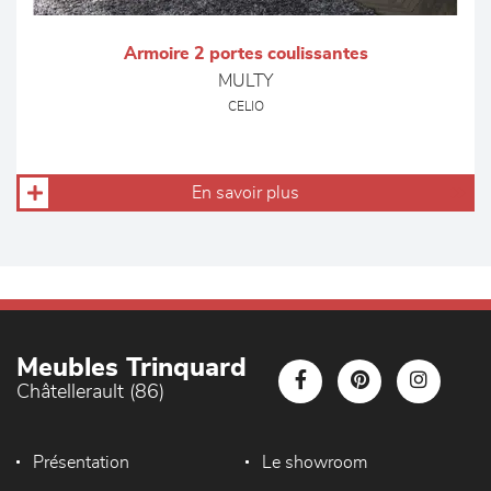
Armoire 2 portes coulissantes
MULTY
CELIO
En savoir plus
Meubles Trinquard
Châtellerault (86)
Présentation
Le showroom