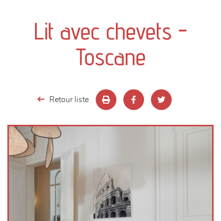
canapés et fauteuils
Lit avec chevets -
séjours
Toscane
meubles de complément
chambres et dressing
Retour liste
literie
décoration