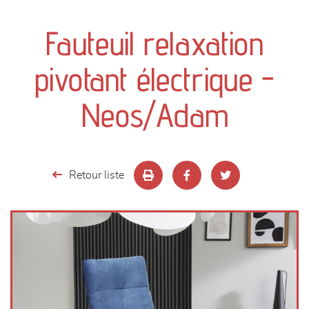
canapés et fauteuils
Fauteuil relaxation
séjours
pivotant électrique -
meubles de complément
Neos/Adam
chambres et dressing
literie
Retour liste
décoration