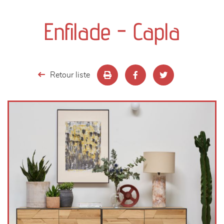
canapés et fauteuils
Enfilade - Capla
séjours
meubles de complément
Retour liste
chambres et dressing
literie
décoration