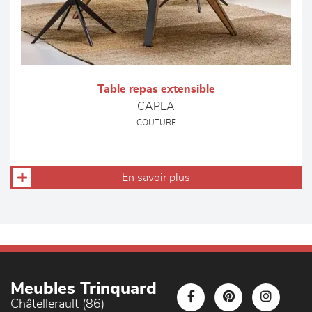
Table repas extensible
CAPLA
COUTURE
En savoir plus
Meubles Trinquard
Châtellerault (86)