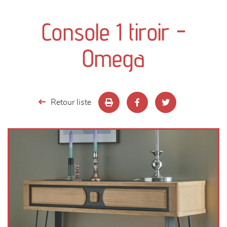
canapés et fauteuils
Console 1 tiroir -
séjours
Omega
meubles de complément
chambres et dressing
Retour liste
literie
décoration