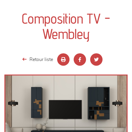
canapés et fauteuils
Composition TV -
séjours
Wembley
meubles de complément
chambres et dressing
Retour liste
literie
décoration