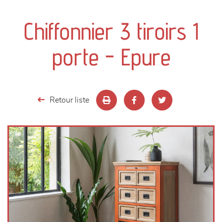
canapés et fauteuils
Chiffonnier 3 tiroirs 1
séjours
porte - Epure
meubles de complément
chambres et dressing
Retour liste
literie
décoration