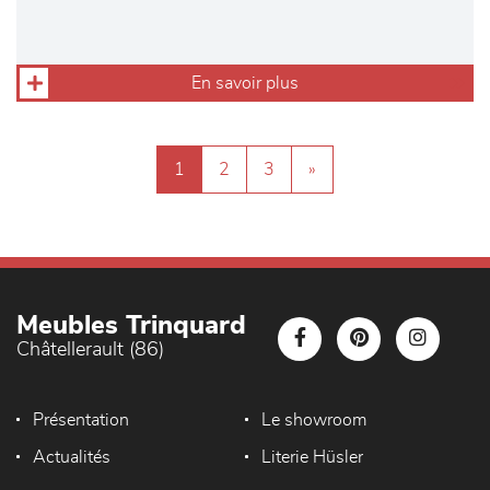
En savoir plus
1
2
3
»
Meubles Trinquard
Châtellerault (86)
Présentation
Le showroom
Actualités
Literie Hüsler