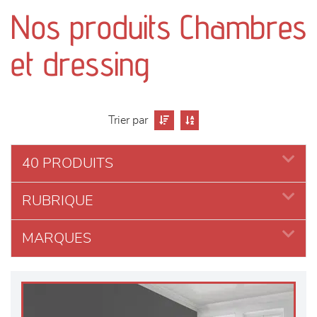
canapés et fauteuils
Nos produits Chambres
séjours
et dressing
meubles de complément
chambres et dressing
Trier par
literie
40 PRODUITS
RUBRIQUE
décoration
MARQUES