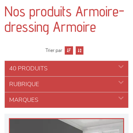
canapés et fauteuils
Nos produits Armoire-
séjours
dressing Armoire
meubles de complément
chambres et dressing
Trier par
literie
40 PRODUITS
RUBRIQUE
décoration
MARQUES