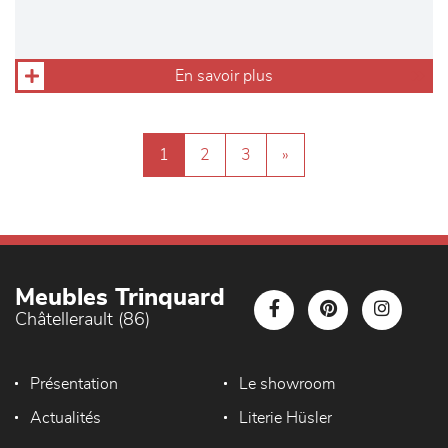
En savoir plus
1
2
3
»
Meubles Trinquard
Châtellerault (86)
Présentation
Le showroom
Actualités
Literie Hüsler