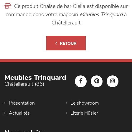
Ce produit Chaise de bar Clelia est disponible sur
commande dans votre magasin
Meubles Trinquard
à
Châtellerault
RETOUR
Meubles Trinquard
Châtellerault (86)
Présentation
Le showroom
Actualités
Literie Hüsler