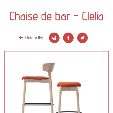
canapés et fauteuils
Chaise de bar - Clelia
séjours
meubles de complément
Retour liste
chambres et dressing
literie
décoration