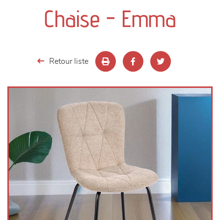
canapés et fauteuils
Chaise - Emma
séjours
meubles de complément
Retour liste
chambres et dressing
literie
décoration