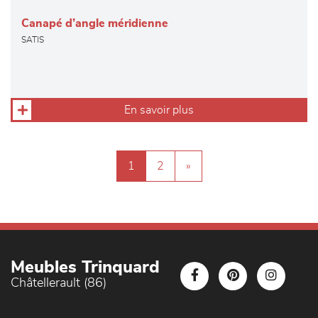
Canapé d’angle méridienne
SATIS
En savoir plus
1
2
»
Meubles Trinquard
Châtellerault (86)