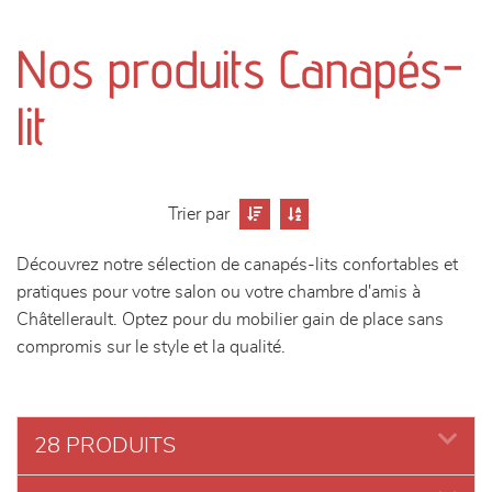
canapés et fauteuils
Nos produits Canapés-
séjours
lit
meubles de complément
chambres et dressing
Trier par
literie
Découvrez notre sélection de canapés-lits confortables et
pratiques pour votre salon ou votre chambre d'amis à
décoration
Châtellerault. Optez pour du mobilier gain de place sans
compromis sur le style et la qualité.
28 PRODUITS