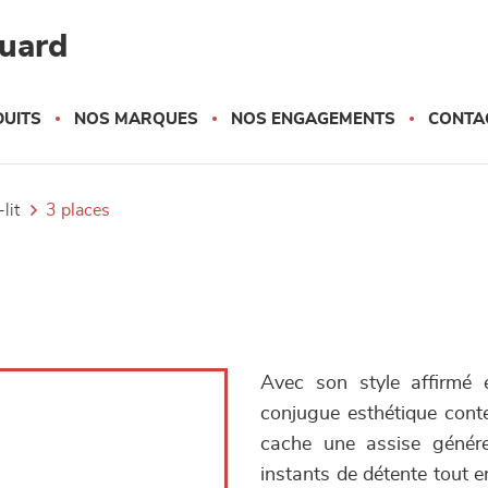
quard
UITS
NOS MARQUES
NOS ENGAGEMENTS
CONTA
lit
3 places
Avec son style affirmé 
conjugue esthétique cont
cache une assise génére
instants de détente tout 