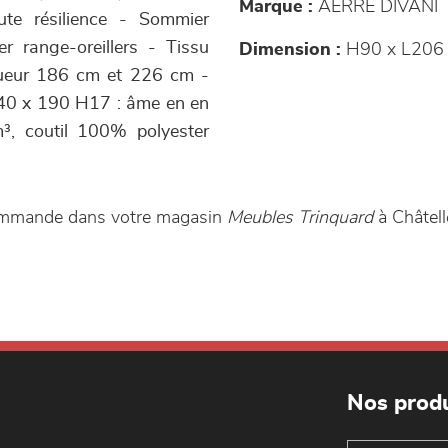
Marque :
AERRE DIVANI
te résilience - Sommier
r range-oreillers - Tissu
Dimension :
H90 x L206 
gueur 186 cm et 226 cm -
140 x 190 H17 : âme en en
³, coutil 100% polyester
 commande dans votre magasin
Meubles Trinquard
à Châtell
Nos produ