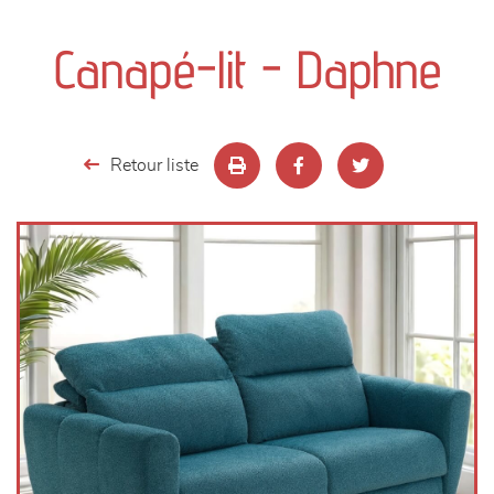
canapés et fauteuils
Canapé-lit - Daphne
séjours
meubles de complément
Retour liste
chambres et dressing
literie
décoration