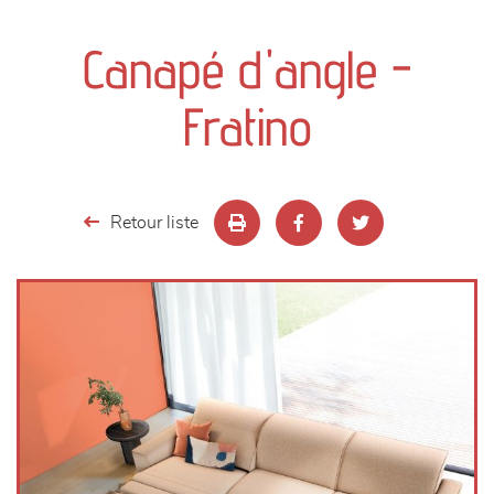
canapés et fauteuils
Canapé d'angle -
séjours
Fratino
meubles de complément
chambres et dressing
Retour liste
literie
décoration