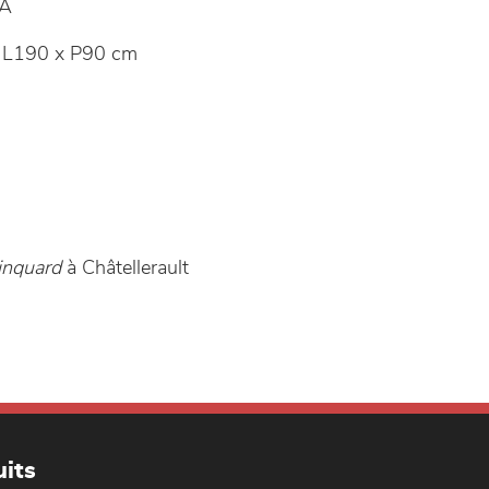
A
L190 x P90 cm
inquard
à Châtellerault
its