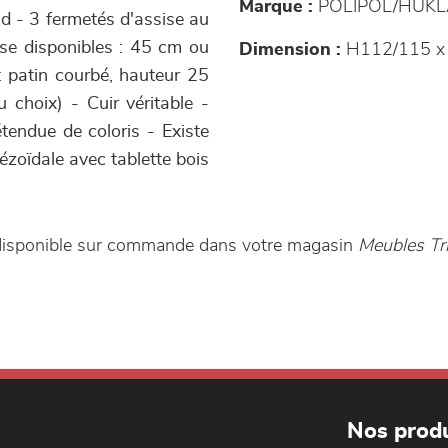
Marque :
POLIPOL/HUKL
id - 3 fermetés d'assise au
ise disponibles : 45 cm ou
Dimension :
H112/115 x 
 patin courbé, hauteur 25
u choix) - Cuir véritable -
endue de coloris - Existe
ézoïdale avec tablette bois
 disponible sur commande dans votre magasin
Meubles Tr
Nos produ