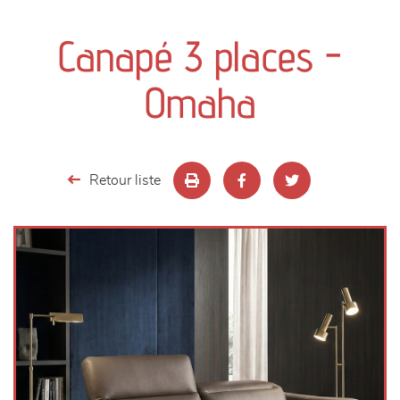
canapés et fauteuils
Canapé 3 places -
séjours
Omaha
meubles de complément
chambres et dressing
Retour liste
literie
décoration