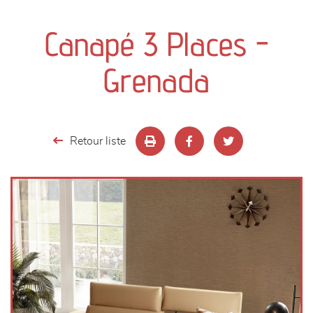
canapés et fauteuils
Canapé 3 Places -
séjours
Grenada
meubles de complément
chambres et dressing
Retour liste
literie
décoration