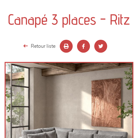
canapés et fauteuils
Canapé 3 places - Ritz
séjours
meubles de complément
Retour liste
chambres et dressing
literie
décoration