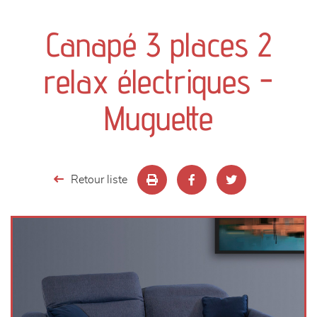
canapés et fauteuils
Canapé 3 places 2
séjours
relax électriques -
meubles de complément
Muguette
chambres et dressing
literie
Retour liste
décoration