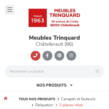
Panneau de gestion des cookies
lose
nu
Meubles Trinquard
Châtellerault (86)
NOS PRODUITS
canapés et fauteuils
TOUS NOS PRODUITS
relaxation
3 places relax