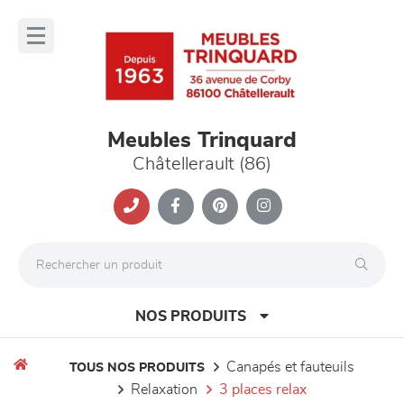
Panneau de gestion des cookies
lose
nu
Meubles Trinquard
Châtellerault (86)
NOS PRODUITS
canapés et fauteuils
TOUS NOS PRODUITS
relaxation
3 places relax