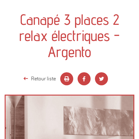
canapés et fauteuils
Canapé 3 places 2
séjours
relax électriques -
meubles de complément
Argento
chambres et dressing
literie
Retour liste
décoration