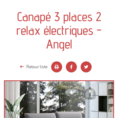
canapés et fauteuils
Canapé 3 places 2
séjours
relax électriques -
meubles de complément
Angel
chambres et dressing
literie
Retour liste
décoration