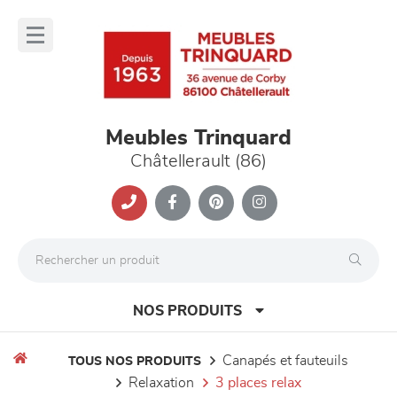
Panneau de gestion des cookies
lose
nu
Meubles Trinquard
Châtellerault (86)
NOS PRODUITS
canapés et fauteuils
TOUS NOS PRODUITS
relaxation
3 places relax