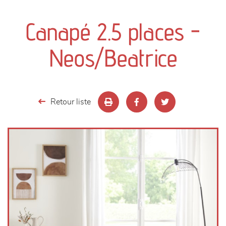
canapés et fauteuils
Canapé 2.5 places -
séjours
Neos/Beatrice
meubles de complément
chambres et dressing
Retour liste
literie
décoration