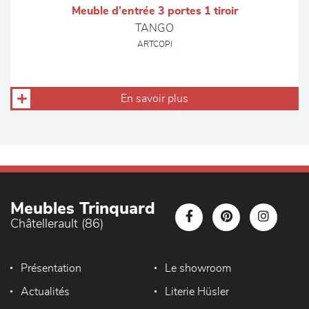
Meuble d’entrée 3 portes 1 tiroir
TANGO
ARTCOPI
En savoir plus
Meubles Trinquard
Châtellerault (86)
Présentation
Le showroom
Actualités
Literie Hüsler