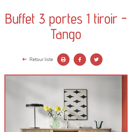
canapés et fauteuils
Buffet 3 portes 1 tiroir -
séjours
Tango
meubles de complément
chambres et dressing
Retour liste
literie
décoration