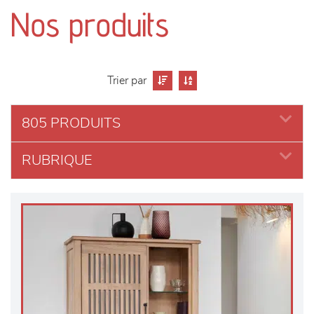
canapés et fauteuils
Nos produits
séjours
meubles de complément
Trier par
chambres et dressing
805 PRODUITS
RUBRIQUE
literie
décoration