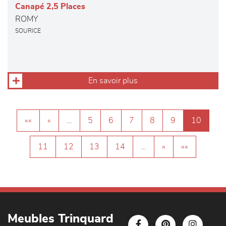
Canapé 2,5 Places
ROMY
SOURICE
En savoir plus
««
«
…
5
6
7
8
9
10
11
12
13
14
…
»
»»
Meubles Trinquard