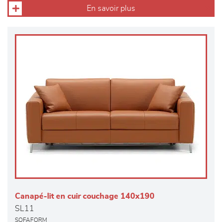
En savoir plus
Canapé-lit en cuir couchage 140x190
SL11
SOFAFORM