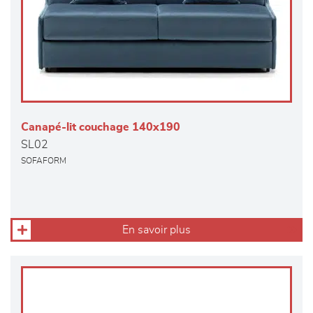
Canapé-lit couchage 140x190
SL02
SOFAFORM
En savoir plus