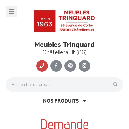
Panneau de gestion des cookies
lose
nu
Meubles Trinquard
Châtellerault (86)
NOS PRODUITS
Demande