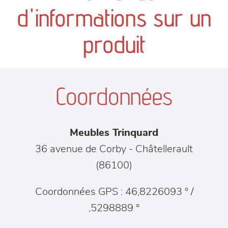
canapés et fauteuils
d'informations sur un
séjours
produit
meubles de complément
Coordonnées
chambres et dressing
literie
Meubles Trinquard
décoration
36 avenue de Corby
-
Châtellerault
(
86100
)
Coordonnées GPS : 46,8226093 ° /
,5298889 °