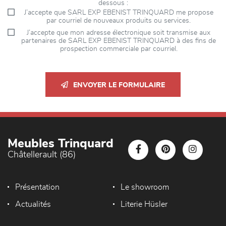
dessous :
J’accepte que SARL EXP EBENIST TRINQUARD me propose
par courriel de nouveaux produits ou services.
J’accepte que mon adresse électronique soit transmise aux
partenaires de SARL EXP EBENIST TRINQUARD à des fins de
prospection commerciale par courriel.
ENVOYER LE FORMULAIRE
Meubles Trinquard
Châtellerault (86)
Présentation
Le showroom
Actualités
Literie Hüsler