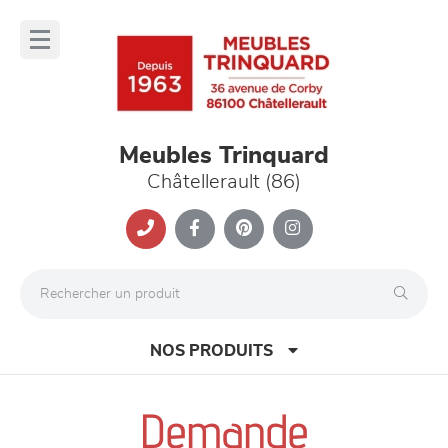
Panneau de gestion des cookies
lose
nu
Meubles Trinquard
Châtellerault (86)
NOS PRODUITS
Demande