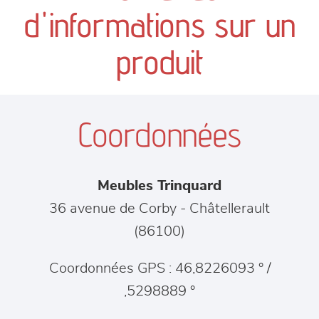
canapés et fauteuils
d'informations sur un
séjours
produit
meubles de complément
Coordonnées
chambres et dressing
literie
Meubles Trinquard
décoration
36 avenue de Corby
-
Châtellerault
(
86100
)
Coordonnées GPS : 46,8226093 ° /
,5298889 °