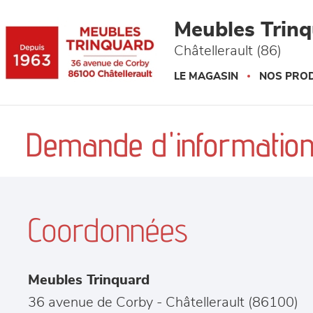
Panneau de gestion des cookies
Meubles Trin
Châtellerault (86)
LE MAGASIN
NOS PROD
Demande d'information
Coordonnées
Meubles Trinquard
36 avenue de Corby
-
Châtellerault
(
86100
)