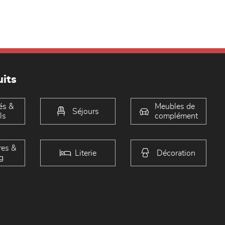
its
és &
Meubles de
Séjours
ls
complément
es &
Literie
Décoration
g