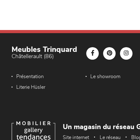
Meubles Trinquard
Châtellerault (86)
Présentation
Le showroom
Literie Hüsler
Un magasin du réseau G
Site internet
Le réseau
Blo