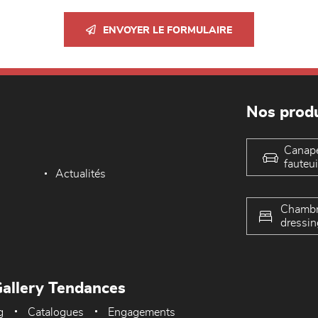
ENVOYER LE FORMULAIRE
Nos produ
Canap
fauteui
Actualités
Chambr
dressin
allery Tendances
g
Catalogues
Engagements