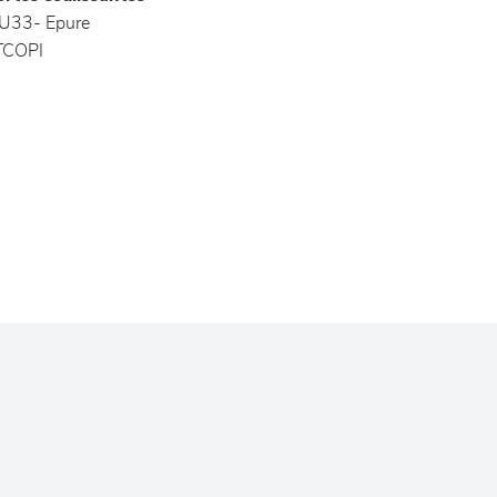
U33- Epure
COPI