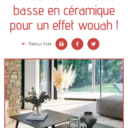
canapés et fauteuils
basse en céramique
séjours
pour un effet wouah !
meubles de complément
Retour liste
chambres et dressing
literie
décoration