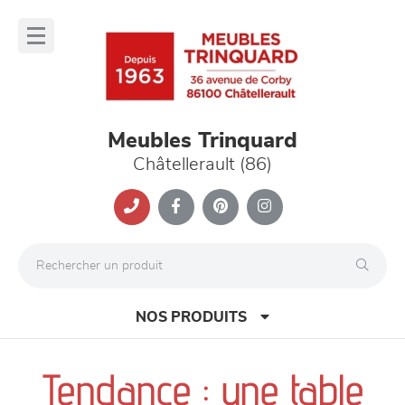
Panneau de gestion des cookies
lose
nu
Meubles Trinquard
Châtellerault (86)
NOS PRODUITS
Tendance : une table