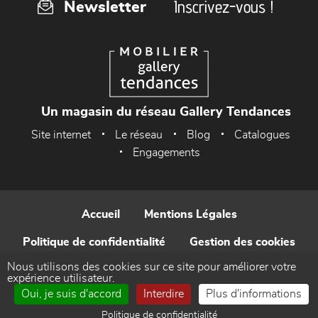
Inscrivez-vous !
Newsletter
Un magasin du réseau Gallery Tendances
Site internet
Le réseau
Blog
Catalogues
Engagements
Accueil
Mentions Légales
Politique de confidentialité
Gestion des cookies
Nous utilisons des cookies sur ce site pour améliorer votre
Contact
expérience utilisateur.
Oui, je suis d'accord
Interdire
Plus d'informations
Réalisé par WEB Enseignes
Politique de confidentialité