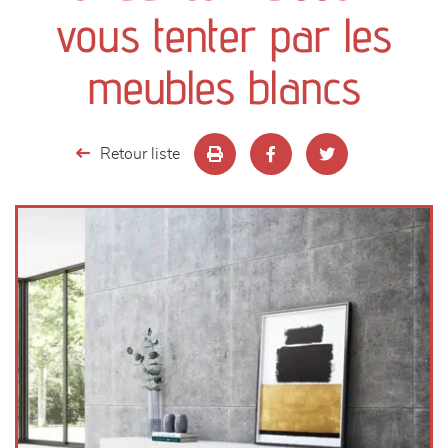
canapés et fauteuils
vous tenter par les
séjours
meubles blancs
meubles de complément
Retour liste
chambres et dressing
literie
décoration