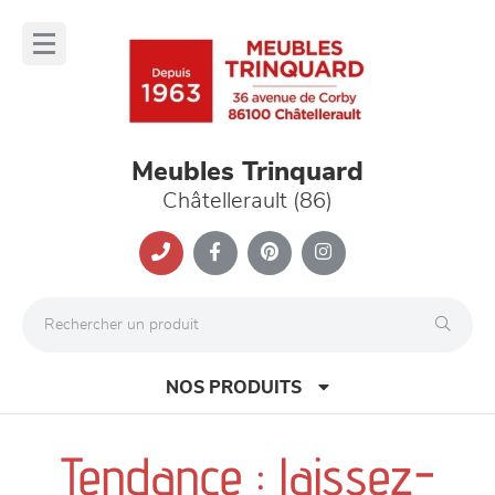
Panneau de gestion des cookies
lose
nu
Meubles Trinquard
Châtellerault (86)
NOS PRODUITS
Tendance : laissez-