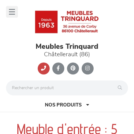
Panneau de gestion des cookies
lose
nu
Meubles Trinquard
Châtellerault (86)
NOS PRODUITS
Meuble d'entrée : 5