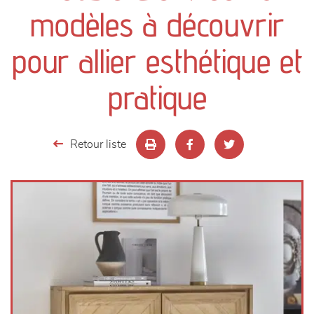
canapés et fauteuils
modèles à découvrir
séjours
pour allier esthétique et
meubles de complément
pratique
chambres et dressing
Retour liste
literie
décoration