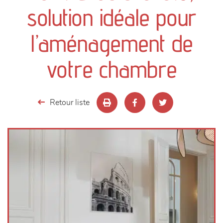
canapés et fauteuils
solution idéale pour
séjours
l’aménagement de
meubles de complément
votre chambre
chambres et dressing
Retour liste
literie
décoration