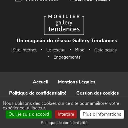
Un magasin du réseau Gallery Tendances
Site internet
Le réseau
Blog
Catalogues
Engagements
Accueil
Mentions Légales
Politique de confidentialité
Gestion des cookies
Nous utilisons des cookies sur ce site pour améliorer votre
Contact
expérience utilisateur.
Oui, je suis d'accord
Interdire
Plus d'informations
Réalisé par WEB Enseignes
Politique de confidentialité