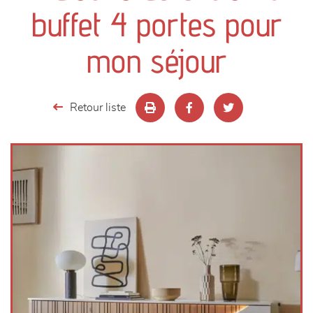
canapés et fauteuils
buffet 4 portes pour
séjours
mon séjour
meubles de complément
Retour liste
chambres et dressing
literie
décoration